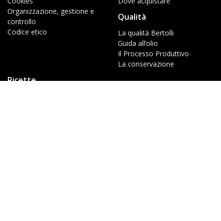
Cookies
Dove acquistare
Organizzazione, gestione e
Qualità
controllo
Codice etico
La qualità Bertolli
Guida all’olio
Il Processo Produttivo
La conservazione
Ricette
Gentili
Fragranti
Robuste
Originali
Classiche
© 2026 Bertolli – Tutti i diritti riservati – P.IVA 06271510965