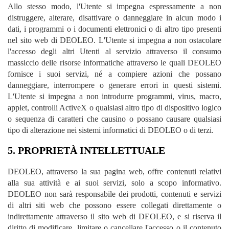
Allo stesso modo, l'Utente si impegna espressamente a non
distruggere, alterare, disattivare o danneggiare in alcun modo i
dati, i programmi o i documenti elettronici o di altro tipo presenti
nel sito web di DEOLEO. L'Utente si impegna a non ostacolare
l'accesso degli altri Utenti al servizio attraverso il consumo
massiccio delle risorse informatiche attraverso le quali DEOLEO
fornisce i suoi servizi, né a compiere azioni che possano
danneggiare, interrompere o generare errori in questi sistemi.
L'Utente si impegna a non introdurre programmi, virus, macro,
applet, controlli ActiveX o qualsiasi altro tipo di dispositivo logico
o sequenza di caratteri che causino o possano causare qualsiasi
tipo di alterazione nei sistemi informatici di DEOLEO o di terzi.
5. PROPRIETÀ INTELLETTUALE
DEOLEO, attraverso la sua pagina web, offre contenuti relativi
alla sua attività e ai suoi servizi, solo a scopo informativo.
DEOLEO non sarà responsabile dei prodotti, contenuti e servizi
di altri siti web che possono essere collegati direttamente o
indirettamente attraverso il sito web di DEOLEO, e si riserva il
diritto di modificare, limitare o cancellare l'accesso o il contenuto