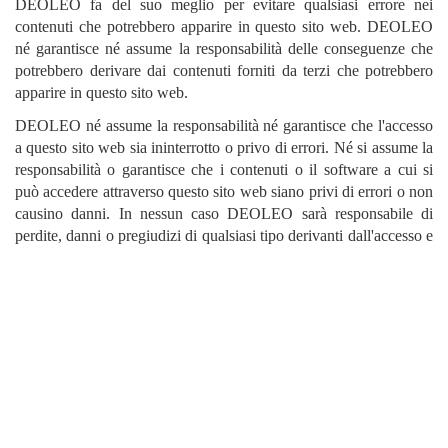
DEOLEO fa del suo meglio per evitare qualsiasi errore nei
contenuti che potrebbero apparire in questo sito web. DEOLEO
né garantisce né assume la responsabilità delle conseguenze che
potrebbero derivare dai contenuti forniti da terzi che potrebbero
apparire in questo sito web.
DEOLEO né assume la responsabilità né garantisce che l'accesso
a questo sito web sia ininterrotto o privo di errori. Né si assume la
responsabilità o garantisce che i contenuti o il software a cui si
può accedere attraverso questo sito web siano privi di errori o non
causino danni. In nessun caso DEOLEO sarà responsabile di
perdite, danni o pregiudizi di qualsiasi tipo derivanti dall'accesso e
dall'uso della pagina web, compresa, ma non solo, l'introduzione
di virus. DEOLEO non sarà responsabile dei danni che
potrebbero essere causati agli utenti a causa dell'uso inadeguato di
questo sito web.
7. LEGGI APPLICABILI E GIURISDIZIONE
Qualsiasi discrepanza o reclamo che possa sorgere
dall'interpretazione o dall'esecuzione delle presenti Condizioni