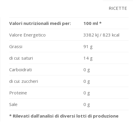
RICETTE
Valori nutrizionali medi per:
100 ml *
Valore Energetico
3382 kJ / 823 kcal
Grassi
91 g
di cui: saturi
14 g
Carboidrati
0 g
di cui: zuccheri
0 g
Proteine
0 g
Sale
0 g
* Rilevati dall’analisi di diversi lotti di produzione