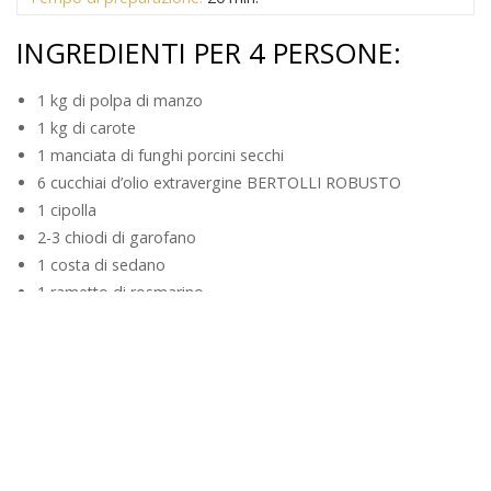
INGREDIENTI PER 4 PERSONE:
1 kg di polpa di manzo
1 kg di carote
1 manciata di funghi porcini secchi
6 cucchiai d’olio extravergine BERTOLLI ROBUSTO
1 cipolla
2-3 chiodi di garofano
1 costa di sedano
1 rametto di rosmarino
2 foglie di alloro
1 bicchiere di vino rosso corposo
brodo vegetale q.b.
sale
pepe
OLIO CONSIGLIATO: