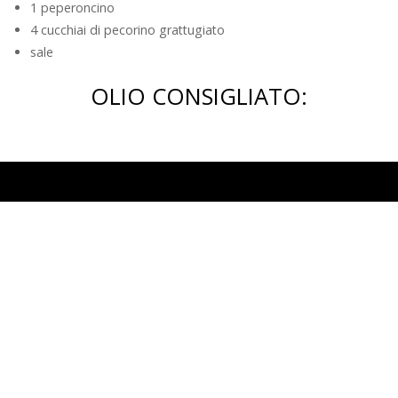
1 peperoncino
4 cucchiai di pecorino grattugiato
sale
OLIO CONSIGLIATO:
Bertolli
L’olio
150 anni di storia
Gentile
Bertolli n°1 al mondo
Originale
Info Legali
Originale Spray
Privacy policy
Ideale per cucinare
Cookies
Dove acquistare
Organizzazione, gestione e
Qualità
controllo
Codice etico
La qualità Bertolli
Guida all’olio