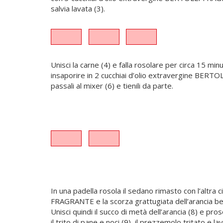
salvia lavata (3).
Unisci la carne (4) e falla rosolare per circa 15 minu
insaporire in 2 cucchiai d’olio extravergine BERTO
passali al mixer (6) e tienili da parte.
In una padella rosola il sedano rimasto con l’altra 
FRAGRANTE e la scorza grattugiata dell’arancia ben
Unisci quindi il succo di metà dell’arancia (8) e pro
il trito di pane e noci (9), il prezzemolo tritato e l