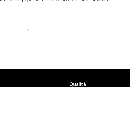
Qualità
La qualità Bertolli
e
Guida all’olio
e Spray
Il Processo Produttivo
er cucinare
La conservazione
quistare
© 2026 Bertolli – Tutti i diritti riservati – P.IVA 06271510965