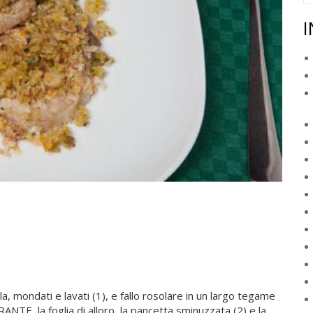
I
lla, mondati e lavati (1), e fallo rosolare in un largo tegame
NTE, la foglia di alloro, la pancetta sminuzzata (2) e la