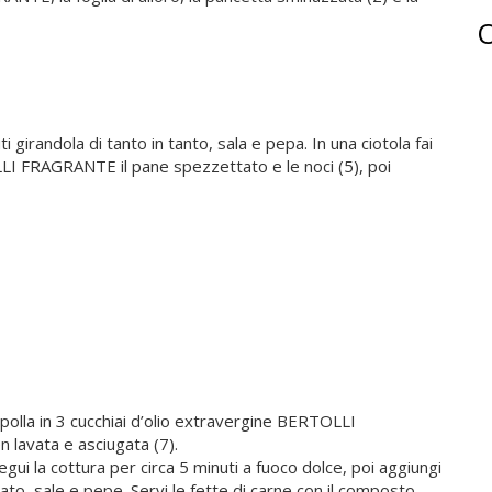
ti girandola di tanto in tanto, sala e pepa. In una ciotola fai
LLI FRAGRANTE il pane spezzettato e le noci (5), poi
cipolla in 3 cucchiai d’olio extravergine BERTOLLI
 lavata e asciugata (7).
segui la cottura per circa 5 minuti a fuoco dolce, poi aggiungi
avato, sale e pepe. Servi le fette di carne con il composto.