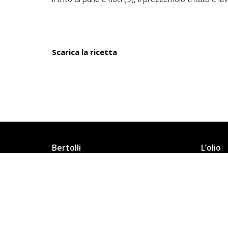
Scarica la ricetta
Bertolli
L’olio
150 anni di storia
Gentile
Bertolli n°1 al mondo
Original
Info Legali
Original
Privacy policy
Ideale p
Cookies
Dove ac
Organizzazione, gestione e controllo
Codice etico