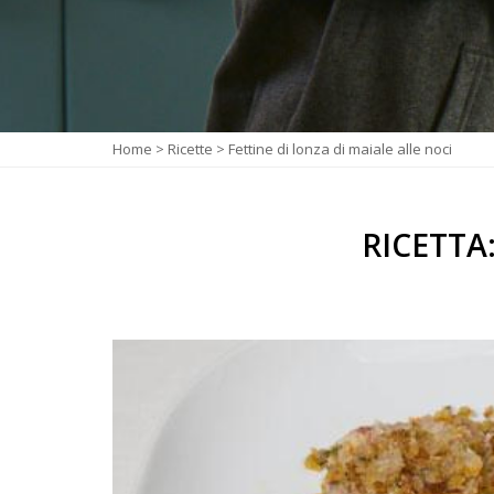
Home
>
Ricette
>
Fettine di lonza di maiale alle noci
RICETTA