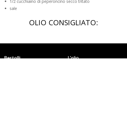
1/2 cucchiaino di peperoncino secco tritato
sale
OLIO CONSIGLIATO:
Bertolli
L’olio
150 anni di storia
Gentile
Bertolli n°1 al mondo
Originale
Info Legali
Originale Spray
Privacy policy
Ideale per cucinare
Cookies
Dove acquistare
Organizzazione, gestione e
Qualità
controllo
Codice etico
La qualità Bertolli
Guida all’olio
Il Processo Produttivo