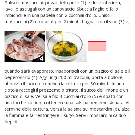
Pulisci i moscardini, privali della pelle (1) e delle interiora,
lavali e asciugali con un canovaccio. Sbuccia l’aglio e fallo
imbiondire in una padella con 2 cucchiai d’olio. Unisci i
moscardini (2) e rosolali per 2 minuti, bagnali con il vino (3) e,
quando sarà evaporato, insaporiscili con un pizzico di sale e il
peperoncino (4). Aggiungi 200 ml d’acqua, porta a bollore,
abbassa il fuoco e continua la cottura per 30 minuti. In una
ciotola raccogli il prezzemolo tritato, il succo del limone e un
pizzico di sale. Versa a filo 3 cucchiai d’olio (5) e sbatti con
una forchetta fino a ottenere una salsina ben emulsionata. Al
termine della cottura, versa la salsina sui moscardini (6), alza
la fiamma e fai restringere il sugo. Servi i moscardini caldi o
tiepidi.