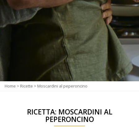
Home
>
Ricette
>
Moscardini al peperoncino
RICETTA: MOSCARDINI AL
PEPERONCINO