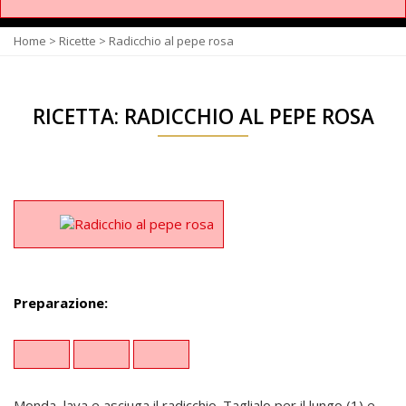
Home
>
Ricette
>
Radicchio al pepe rosa
RICETTA: RADICCHIO AL PEPE ROSA
Preparazione:
Monda, lava e asciuga il radicchio. Taglialo per il lungo (1) e