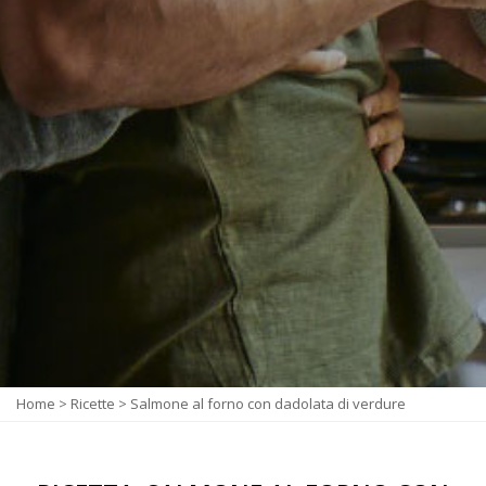
Home
>
Ricette
>
Salmone al forno con dadolata di verdure