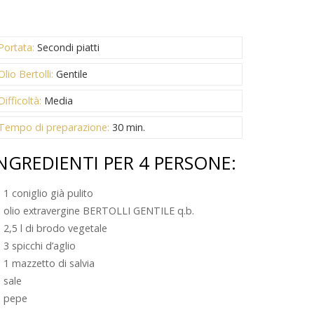
Portata:
Secondi piatti
Olio Bertolli:
Gentile
Difficoltà:
Media
Tempo di preparazione:
30 min.
NGREDIENTI PER 4 PERSONE:
1 coniglio già pulito
olio extravergine BERTOLLI GENTILE q.b.
2,5 l di brodo vegetale
3 spicchi d’aglio
1 mazzetto di salvia
sale
pepe