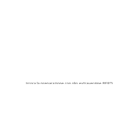
Irrora la preparazione con olio extravergine BERTO
riposare per 8-10 ore in un luogo fresco, aggiunge
(12), quindi servi.