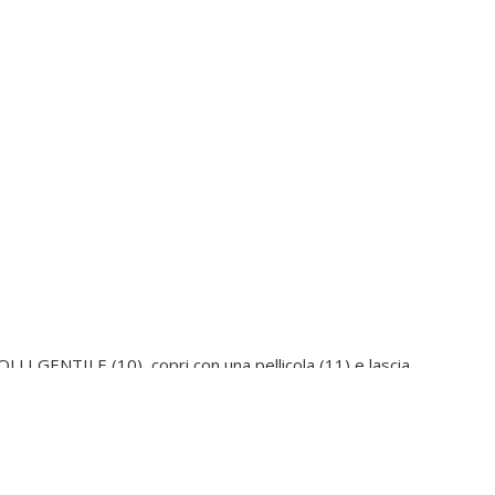
LLI GENTILE (10), copri con una pellicola (11) e lascia
ndo altro olio ogni volta che il precedente viene assorbito